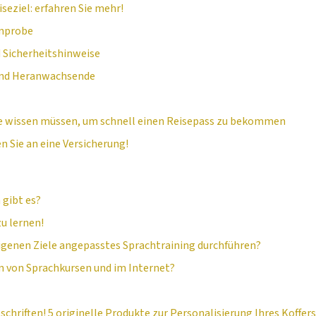
seziel: erfahren Sie mehr!
inprobe
 Sicherheitshinweise
 und Heranwachsende
Sie wissen müssen, um schnell einen Reisepass zu bekommen
n Sie an eine Versicherung!
 gibt es?
zu lernen!
eigenen Ziele angepasstes Sprachtraining durchführen?
n von Sprachkursen und im Internet?
schriften! 5 originelle Produkte zur Personalisierung Ihres Koffers