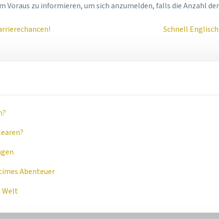
im Voraus zu informieren, um sich anzumelden, falls die Anzahl der
arrierechancen!
Schnell Englisch
n?
learen?
ägen
ritimes Abenteuer
n Welt